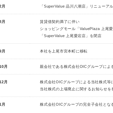
2月
「SuperValue 品川八潮店」リニュー
8月
賃貸借契約満了に伴い
ショッピングモール「ValuePlaza 上尾
「SuperValue 上尾愛宕店」を閉店
9月
本社を上尾市宮本町に移転
10月
親会社である株式会社OICグループによ
12月
株式会社OICグループによる当社株式等
当社株式の上場廃止に関するお知らせを
1月
株式会社OICグループの完全子会社とな