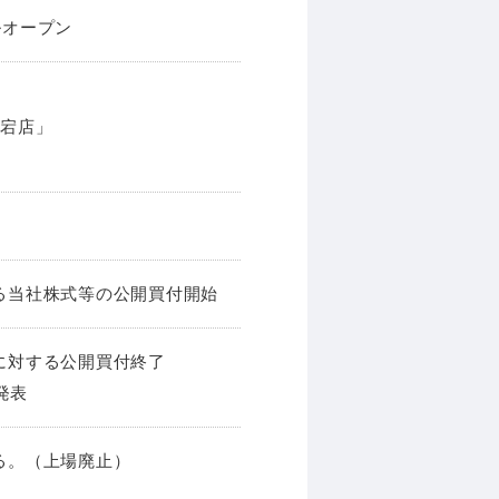
アルオープン
愛宕店」
る当社株式等の公開買付開始
に対する公開買付終了
発表
る。（上場廃止）