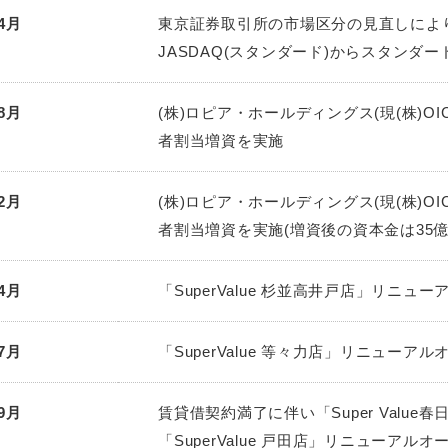
4月
東京証券取引所の市場区分の見直しによ
JASDAQ(スタンダード)からスタンダ
8月
(株)ロピア・ホールディングス(現(株)O
者割当増資を実施
2月
(株)ロピア・ホールディングス(現(株)O
者割当増資を実施(増資後の資本金は35億1,
4月
「SuperValue 杉並高井戸店」リニュ
7月
「SuperValue 等々力店」リニューアル
9月
賃貸借契約満了に伴い「Super Value
「SuperValue 戸田店」リニューアルオ