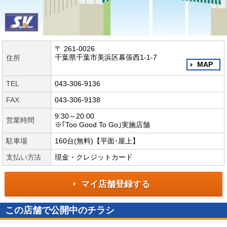
〒 261-0026
千葉県千葉市美浜区幕張西1-1-7
住所
MAP
TEL
043-306-9136
FAX
043-306-9138
9:30～20:00
営業時間
※｢Too Good To Go｣実施店舗
駐車場
160台(無料)【平面･屋上】
支払い方法
現金・クレジットカード
マイ店舗登録する
この店舗で公開中のチラシ